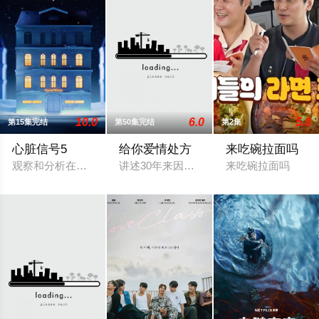
10.0
6.0
5.0
第15集完结
第50集完结
第2集
心脏信号5
给你爱情处方
来吃碗拉面吗
观察和分析在Signal House中展开的青春男女恋爱，推理最终
讲述30年来因恶缘而交织在一起的两家人
来吃碗拉面吗