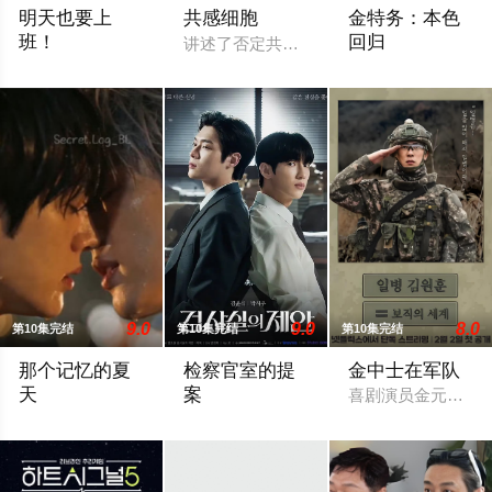
明天也要上
共感细胞
金特务：本色
班！
回归
讲述了否定共感的女人与对他人的感情能
改编自同名漫画。入职五年的智允在无聊的公司生活中与公司最
剧中主角金科长由
9.0
9.0
8.0
第10集完结
第10集完结
第10集完结
那个记忆的夏
检察官室的提
金中士在军队
天
案
喜剧演员金元勋重
AI韩国短剧《那个记忆的夏天》更至第八集
改编自同名小说。背负着杀人犯之子污名