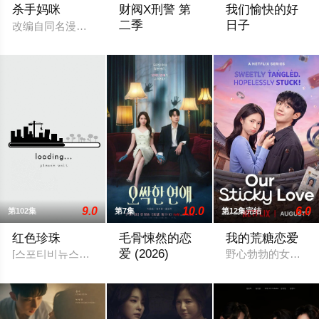
杀手妈咪
财阀X刑警 第
我们愉快的好
二季
日子
改编自同名漫画。35岁的俞宝娜过着相夫教子的普通生活。表面
财阀富三代警察陈利手（安普贤 饰）华丽
2026 / 韩国 /
9.0
10.0
6.0
第102集
第7集
第12集完结
红色珍珠
毛骨悚然的恋
我的荒糖恋爱
爱 (2026)
[스포티비뉴스=강효진 기자] 배우 박진희가 본격 컴백 활동에 나선
野心勃勃的女检察官
一名能看见鬼魂的继承人与一名王牌检察