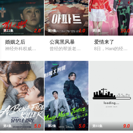
2.0
1.0
10.0
第11集
第9集
第5集
婚姻之后
公寓黑风暴
爱情来了
神经外科权威姜泰柱（南宫珉 饰）因为老婆高世允（李雪 饰）
曾经的帮派老大急需现金，于是和有志成
8日，Hani的经纪公
5.0
5.0
9.0
第4集
第2集
第93集