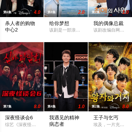
4.0
2.0
1.0
第6集
第8集
第2集
杀人者的购物
给你梦想
我的偶像总裁
中心2
该剧是一部浪漫喜剧，讲述了连一个梦想
该剧改编自网络漫
购物中心即将重新开张！郑进湾（李栋旭 饰）和郑智安（金慧峻
8.0
1.0
8.0
第7集
第4集
第2集
深夜怪谈会6
我遇见的精神
王子与乞丐
病态者
综艺《深夜怪谈会 第六季》线上看，深夜怪谈会 第六季免费在线观
埃及，一片充满神秘
敬请期待