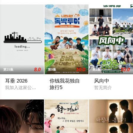
8.0
10.0
10.0
第15集
第9集
第1集
耳垂 2026
你钱我花独自
风向中
旅行5
我加入这家公司是为了替朋友报仇。结果却意外发现了那个男人
暂无简介
暂无简介