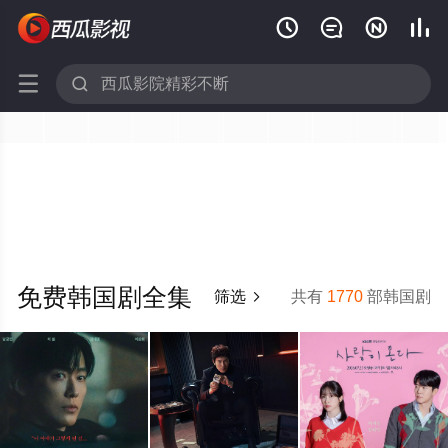






免费韩国剧全集
筛选
共有
1770
部韩国剧
