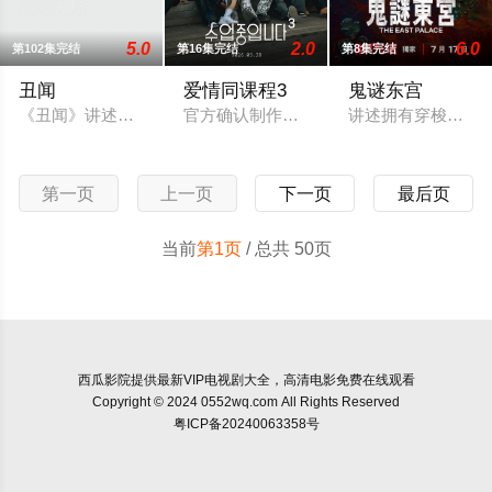
5.0
2.0
6.0
第102集完结
第16集完结
第8集完结
丑闻
爱情同课程3
鬼谜东宫
《丑闻》讲述了想要拥有世界的女人和另一位为了复仇不惜一切的
官方确认制作第三季。
讲述拥有穿梭于灵界
第一页
上一页
下一页
最后页
当前
第1页
/ 总共 50页
西瓜影院
提供最新VIP电视剧大全，高清电影免费在线观看
Copyright © 2024 0552wq.com All Rights Reserved
粤ICP备20240063358号