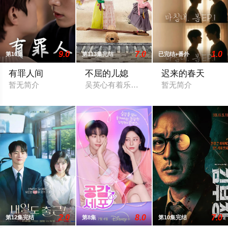
9.0
7.0
1.0
第10集
第113集完结
已完结+番外
有罪人间
不屈的儿媳
迟来的春天
暂无简介
吴英心有着乐天的性格，加上一手好厨艺和
暂无简介
2.0
8.0
7.0
第12集完结
第8集
第10集完结