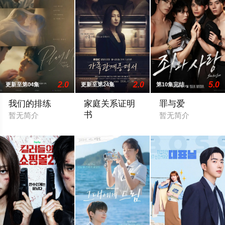
2.0
2.0
5.0
更新至第04集
更新至第24集
第10集完结
我们的排练
家庭关系证明
罪与爱
书
暂无简介
暂无简介
本剧讲述的是从出生瞬间开始就被打上家