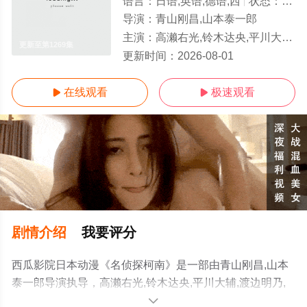
语言：
日语,英语,德语,西
状态：
更新
导演：
青山刚昌,山本泰一郎
主演：
高濑右光,铃木达央,平川大辅,渡边明乃,津田健次郎,家中宏,三森铃子,樱井孝宏,坂本真绫,山寺宏一,三石琴乃,伊藤静
更新至第1269集
更新时间：
2026-08-01
在线观看
极速观看


剧情介绍
我要评分
西瓜影院日本动漫《名侦探柯南》是一部由青山刚昌,山本
泰一郎导演执导，高濑右光,铃木达央,平川大辅,渡边明乃,
津田健次郎,家中宏,三森铃子,樱井孝宏,坂本真绫,山寺宏一,
