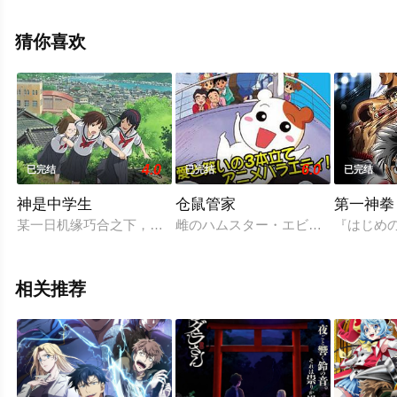
三石琴乃,伊藤静,野岛健儿,大原沙耶香,林原惠等演员精彩
演绎的日本动漫，手机免费观看高清未删减完整版动漫全
猜你喜欢
集就上西瓜影视，更多相关信息可移步至豆瓣动漫、电视
猫或剧情网等平台了解。
4.0
6.0
已完结
已完结
已完结
神是中学生
仓鼠管家
第一神拳 R
某一日机缘巧合之下，普通的中学生一桥友里惠（峰香织 配音）
雌のハムスター・エビちゅの飼い主
『はじめの
相关推荐