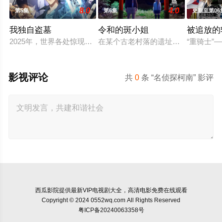
8.0
4.0
第5集
第6集
更新至第06
我独自盗墓
令和的斑小姐
被追放的
2025年，世界各处惊现古墓，获得墓中“宝物”之人便能获得先人
在某个古老村落的遗址深处，那一片
“重骑士
影视评论
共
0
条 “名侦探柯南” 影评
西瓜影院
提供最新VIP电视剧大全，高清电影免费在线观看
Copyright © 2024 0552wq.com All Rights Reserved
粤ICP备20240063358号