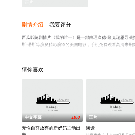
正片
剧情介绍
我要评分
西瓜影院剧情片《我的唯一》是一部由理查德·隆克瑞恩导演执导，
斯·诺斯等演员精彩演绎的美国电影，手机免费观看高清未删
或剧情网等平台了解。
猜你喜欢
中文字幕
10.0
正片
无性自尊放弃的新妈妈主动出
海紫
击