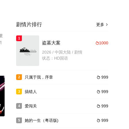
剧情片排行
更多

里
1
猫
盗墓大案
1000

2026 / 中国大陆 / 剧情
状态：HD国语
只属于我，序章
999
2

搞错人
999
3

爱闯关
999
4

0
她的一生（粤语版)
999
5
