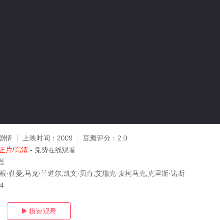
剧情
上映时间：
2009
豆瓣评分：
2.0
正片/高清
- 免费在线观看
恩
根·勒曼,马克·兰道尔,凯文·贝肯,艾瑞克·麦柯马克,克里斯·诺斯
14
极速观看
