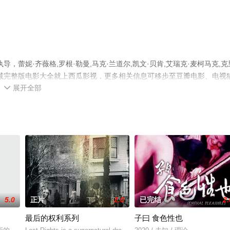
蕾妮·齐薇格,罗根·勒曼,马克·兰道尔,凯文·贝肯,艾瑞克·麦柯马克,克
减完整版电影大全就上西瓜影视，更多相关信息可移步至豆瓣电影、电视
展开全部

5.0
正片
2.0
已完结
2.
最后的权利系列
子曰 食色性也