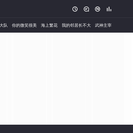




大队
你的微笑很美
海上繁花
我的邻居长不大
武神主宰