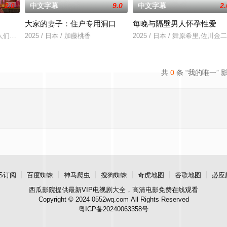
2.0
中文字幕
9.0
中文字幕
2.
大家的妻子：住户专用洞口
每晚与隔壁男人怀孕性爱
真实自我，他们开启开放式关
人们愿望的神秘零食，以及人们来到那里展开一段魔法般的故事
2025 / 日本 / 加藤桃香
2025 / 日本 / 舞原希里,佐川金二
共
0
条 “我的唯一” 
S订阅
百度蜘蛛
神马爬虫
搜狗蜘蛛
奇虎地图
谷歌地图
必应
西瓜影院
提供最新VIP电视剧大全，高清电影免费在线观看
Copyright © 2024 0552wq.com All Rights Reserved
粤ICP备20240063358号