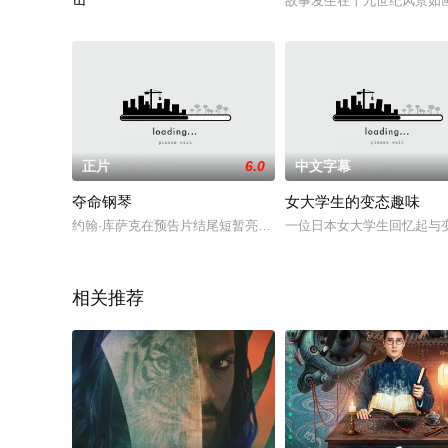
故事发生在十九世纪风景如画的
2025 / 日本 / 新垣夏美
正片
6.0
中文字幕
夺命钢琴
女大学生的变态趣味
约翰·库萨克在预告片结尾短暂亮相，他正是那位隐藏在黑暗中，
一位日本女大学生回忆起与
相关推荐