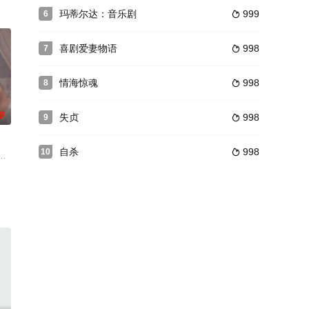
玛蒂尔达：音乐剧
999
6

喜剧爱妻物语
998
7

情海惊魂
998
8

0
失贞
998
9

自杀
998
10

”的时代性标志。维
到晚上盛况空前。尤其是台柱子齐灵，一支孔雀舞艳压群芳。