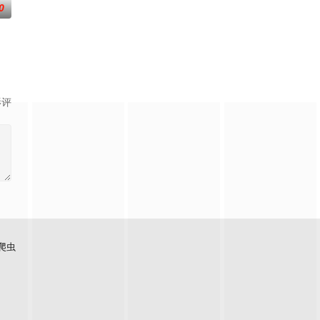
0
影评
爬虫