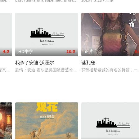
意大利西西里岛，安琪（瓦莱丽亚·索拉里诺 Valeri
Last Rights is a supernatural drama that
2020 / 未知 / 理论
4.0
HD中字
10.0
正片
5.
我杀了安迪·沃霍尔
谜孔雀
威胁钢琴家生命安全的凶手
变态男子相遇时的兴奋之情，并渴望重温那一刻……一位沉迷于变
剧情：安迪·霍尔是美国波普艺术大师，他绘制的梦露画像成为“招贴派
群芳楼是紫城的有名的舞馆，一