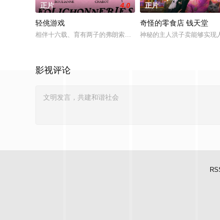
正片
4.0
正片
轻佻游戏
奇怪的零食店 钱天堂
相伴十六载、育有两子的弗朗索瓦与朱莉陷入灵肉疏离。为探索
神秘的主人洪子卖能够实现
影视评论
RS