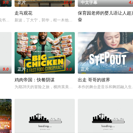
9.0
正片
10.0
中文字幕
4.
走马观花
保育园老师的婴儿语让人超
奋
船员而战。但当他遇见玛丽安
书班子，偶遇“白天人住屋，晚上鬼占房”的阴阳宅，江淮被掳
新波，丁大宁，郭华，程一木他们毕业于同一所大学。他们和很多年
2025 / 日本 / 白木由子
9.0
正片
9.0
正片
2.
鸡肉帝国：快餐阴谋
出走 哥哥的彼界
为期28天的冒险之旅，横跨英美两地，仅以炸鸡为食，探究人们对炸
本作的舞台是音乐和舞蹈融入生