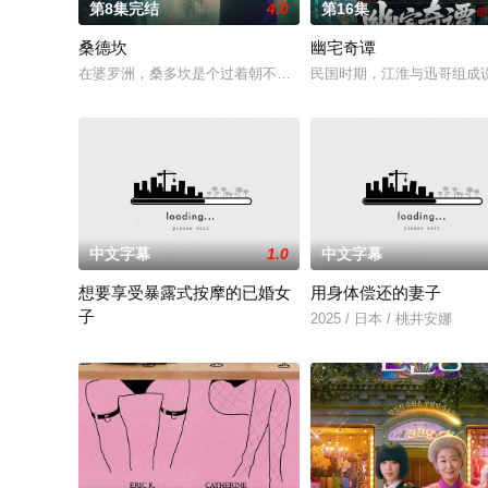
第8集完结
4.0
第16集
桑德坎
幽宅奇谭
在婆罗洲，桑多坎是个过着朝不保夕生活的海盗：他只为自己和
民国时期，江淮与迅哥组成说
中文字幕
1.0
中文字幕
想要享受暴露式按摩的已婚女
用身体偿还的妻子
子
2025 / 日本 / 桃井安娜
2025 / 日本 / 竹内夏希