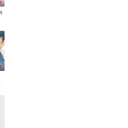
0
兴
轻人一样，自以为是，敏
0
鸡的渴望以及产业背后
活的冲绳。与母亲朱音、妹妹舞一起生活的照屋踊，憧憬舞蹈