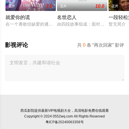
7.0
10.0
正片
正片
正片
就爱你的谎
名世恋人
一段轻松
在一个勇敢但缺爱的通灵女子的帮助下，一位死去的妻子试图帮
由四段故事组成：面对辞职无所事事
暂无简介
影视评论
共
0
条 “再次回家” 影评
西瓜影院
提供最新VIP电视剧大全，高清电影免费在线观看
Copyright © 2024 0552wq.com All Rights Reserved
粤ICP备20240063358号