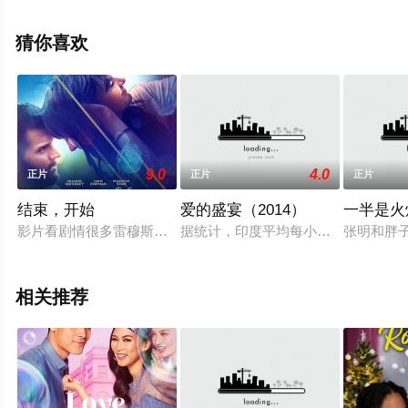
版电影大全就上西瓜影视，更多相关信息可移步至豆瓣电
影、电视猫或剧情网等平台了解。
猜你喜欢
9.0
4.0
正片
正片
正片
结束，开始
爱的盛宴（2014）
一半是火
影片看剧情很多雷穆斯，他也和小说家Jardine Libaire一起写剧
据统计，印度平均每小时就有一个女
张明和胖
相关推荐