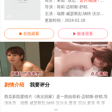
语言：
未知
状态：
正片/高清
- 免费在线观看
导演：
荷莉·迈耶斯-舒耶,
主演：
瑞茜·威瑟斯彭,纳特·沃尔夫,蕾克·贝尔,麦克·辛,
正片
更新时间：
2024-01-18
在线观看
极速观看


剧情介绍
我要评分
西瓜影院爱情片《再次回家》是一部由荷莉·迈耶斯-舒耶,导
演执导，瑞茜·威瑟斯彭,纳特·沃尔夫,蕾克·贝尔,麦克·辛,等
演员精彩演绎的美国电影，手机免费观看高清未删减完整
