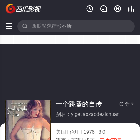






一个跳蚤的自传
分享

别名：yigetiaozaodezichuan
美国
伦理
1976
3.0