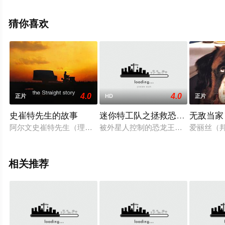
利,Ken,Scudder,John,T等演员精彩演绎的美国电影，手机
免费观看高清未删减完整版电影大全就上西瓜影视，更多
猜你喜欢
相关信息可移步至豆瓣电影、电视猫或剧情网等平台了
解。
4.0
4.0
正片
HD
正片
史崔特先生的故事
迷你特工队之拯救恐龙王
无敌当家
阿尔文史崔特先生（理查德·法恩斯沃斯 Richard Farnsworth 饰
被外星人控制的恐龙王对地球发起了
爱丽丝（邦尼
相关推荐