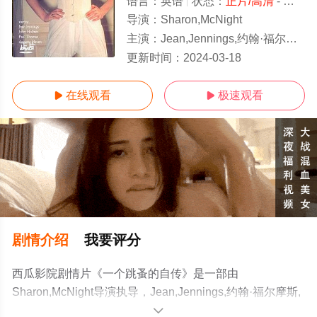
语言：
英语
状态：
正片/高清
- 免费在线观看
导演：
Sharon,McNight
主演：
Jean,Jennings,约翰·福尔摩斯,保罗·托马斯,Dale,Meador,安妮特·海雯,约翰·莱斯利,Ken
正片
更新时间：
2024-03-18
在线观看
极速观看


剧情介绍
我要评分
西瓜影院剧情片《一个跳蚤的自传》是一部由
Sharon,McNight导演执导，Jean,Jennings,约翰·福尔摩斯,
保罗·托马斯,Dale,Meador,安妮特·海雯,约翰·莱斯
