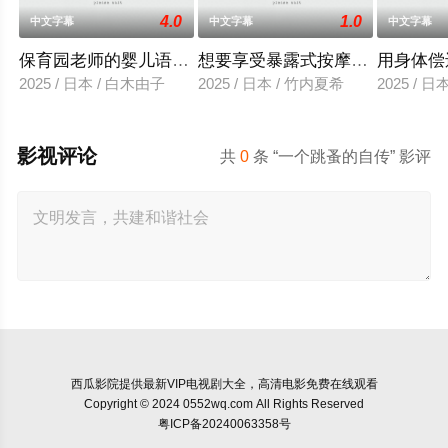
4.0
1.0
中文字幕
中文字幕
中文字幕
保育园老师的婴儿语让人超兴奋
想要享受暴露式按摩的已婚女子
用身体偿
2025 / 日本 / 白木由子
2025 / 日本 / 竹内夏希
2025 / 
影视评论
共
0
条 “一个跳蚤的自传” 影评
西瓜影院
提供最新VIP电视剧大全，高清电影免费在线观看
Copyright © 2024 0552wq.com All Rights Reserved
粤ICP备20240063358号