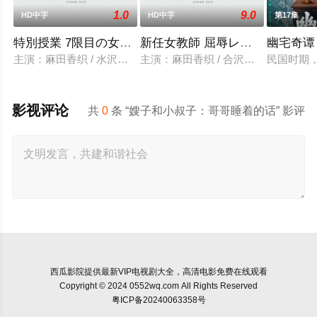
1.0
9.0
HD中字
HD中字
第17集
特別授業 7限目の女教師 総集編
新任女教師 屈辱レイプの宴
幽宅奇谭
主演：麻田香织 / 水沢梨香 / 牧原美穂 / 流川知亜希。类型：情
主演：麻田香织 / 合沢萌。类型：情
民国时期
影视评论
共
0
条 “嫂子和小叔子：哥哥睡着的话” 影评
西瓜影院
提供最新VIP电视剧大全，高清电影免费在线观看
Copyright © 2024 0552wq.com All Rights Reserved
粤ICP备20240063358号