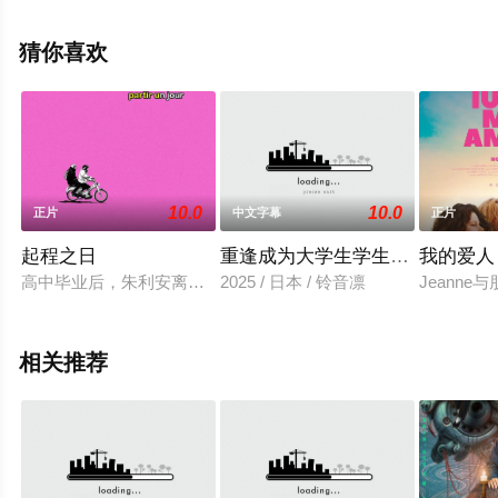
多相关信息可移步至豆瓣电影、电视猫或剧情网等平台了
解。
猜你喜欢
10.0
10.0
正片
中文字幕
正片
起程之日
重逢成为大学生学生的老师
我的爱人
高中毕业后，朱利安离开了他的出生地诺曼底，前往巴黎追求更
2025 / 日本 / 铃音凛
Jeann
相关推荐