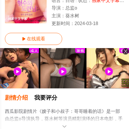
语言：
日语
状态：
独家中文字幕/高清
导演：
总监o
主演：
葵水树
独家中文字幕
更新时间：
2024-03-18
在线观看

剧情介绍
我要评分
西瓜影院剧情片《嫂子和小叔子：哥哥睡着的话》是一部
由总监o导演执导，葵水树等演员精彩演绎的日本电影，手
机免费观看高清未删减完整版电影大全就上西瓜影视，更
