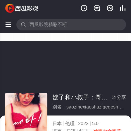






嫂子和小叔子：哥哥睡着的话
分享

别名：saozihexiaoshuzigegeshuizhuodehua
日本
伦理
2022
5.0