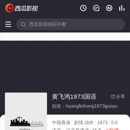






黄飞鸿1973国语
分享

别名：huangfeihong1973guoyu
中国香港
剧情,动作
1973
5.0