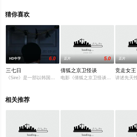
视，更多相关信息可移步至豆瓣电影、电视猫或剧情网等
平台了解。
猜你喜欢
6.0
5.0
HD中字
正片
正片
三七日
倩狐之京卫怪谈
竞走女王
《Sire》是一部以韩国民间宗教 Samchil (Saire) 为背景的不祥而
电影《倩狐之京卫怪谈》改编自古典
讲述先天
相关推荐