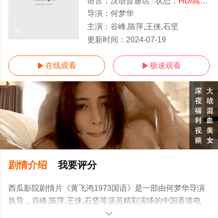
语言：
汉语普通话
状态：
HD/高清
-
导演：
何梦华
主演：
谷峰,陈萍,王侠,石坚
HD
更新时间：
2024-07-19
在线观看
极速观看


剧情介绍
我要评分
西瓜影院剧情片《黄飞鸿1973国语》是一部由何梦华导演
执导，谷峰,陈萍,王侠,石坚等演员精彩演绎的中国香港电
影，手机免费观看高清未删减完整版电影大全就上西瓜影
