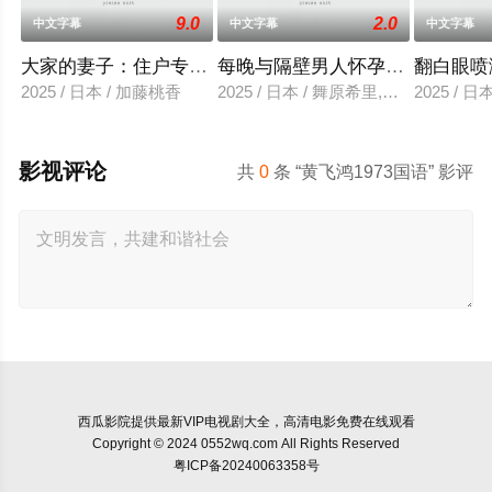
9.0
2.0
中文字幕
中文字幕
中文字幕
大家的妻子：住户专用洞口
每晚与隔壁男人怀孕性爱
翻白眼喷
2025 / 日本 / 加藤桃香
2025 / 日本 / 舞原希里,佐川金二
2025 / 
影视评论
共
0
条 “黄飞鸿1973国语” 影评
西瓜影院
提供最新VIP电视剧大全，高清电影免费在线观看
Copyright © 2024 0552wq.com All Rights Reserved
粤ICP备20240063358号