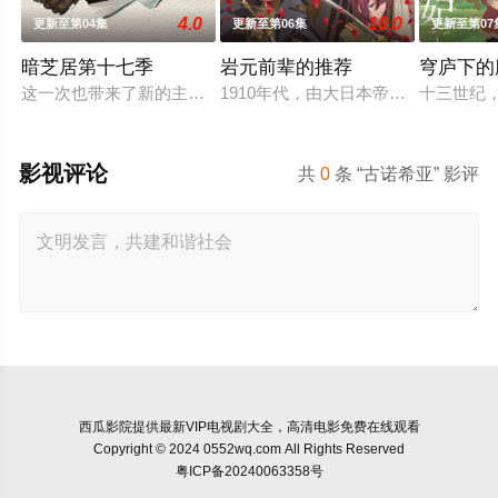
4.0
10.0
更新至第04集
更新至第06集
更新至第07
暗芝居第十七季
岩元前辈的推荐
穹庐下的
这一次也带来了新的主题与新的恐怖演出，充满了令人脊背发凉
1910年代，由大日本帝国陆军设立
十三世纪
影视评论
共
0
条 “古诺希亚” 影评
西瓜影院
提供最新VIP电视剧大全，高清电影免费在线观看
Copyright © 2024 0552wq.com All Rights Reserved
粤ICP备20240063358号