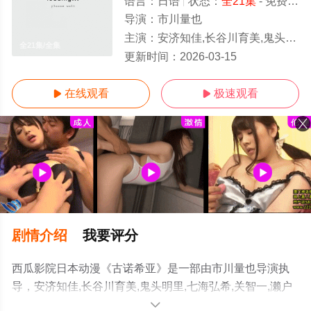
语言：
日语
状态：
全21集
- 免费在线观看
导演：
市川量也
主演：
安济知佳,长谷川育美,鬼头明里,七海弘希,关智一,濑户麻沙美,早见沙织,悠木碧,佐仓绫音,中村悠一,花泽香菜,津田健
全21集/全集
更新时间：
2026-03-15
在线观看
极速观看


剧情介绍
我要评分
西瓜影院日本动漫《古诺希亚》是一部由市川量也导演执
导，安济知佳,长谷川育美,鬼头明里,七海弘希,关智一,濑户
麻沙美,早见沙织,悠木碧,佐仓绫音,中村悠一,花泽香菜,津田
