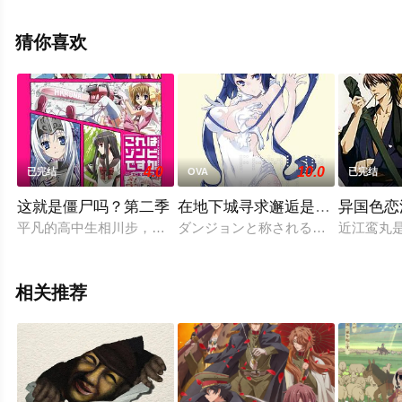
健次郎,大塚刚央,江口拓也等演员精彩演绎的日本动漫，大
结局剧情已揭晓（全21集），手机免费观看高清未删减完
猜你喜欢
整版动漫全集就上西瓜影视，更多相关信息可移步至豆瓣
动漫、电视猫或剧情网等平台了解。
4.0
10.0
已完结
OVA
已完结
这就是僵尸吗？第二季
在地下城寻求邂逅是否搞错了什么
异国色恋
平凡的高中生相川步，在莫名其妙的因缘下被卷入震惊社会的连
ダンジョンと称される地下迷宮を有
近江鸾丸
相关推荐