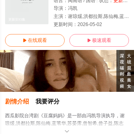
语言：
闽南语 / 国语
状态：
更新至93集
导演：
冯凯
主演：
谢琼煖,洪都拉斯,陈仙梅,蓝苇华,苏晏霈,曾智希,曾子益,陈志强,郭忠祐,李之勤,潘奕如,范瑞君,王耿豪,吴铃山,张
更新至93集
更新时间：
2026-05-02
在线观看
极速观看


剧情介绍
我要评分
西瓜影院台湾剧《豆腐妈妈》是一部由冯凯导演执导，谢
琼煖,洪都拉斯,陈仙梅,蓝苇华,苏晏霈,曾智希,曾子益,陈志
强,郭忠祐,李之勤,潘奕如,范瑞君,王耿豪,吴铃山,张倩,李运
