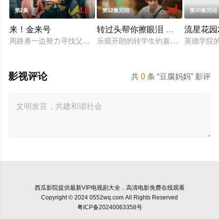
4.0
1.0
第2集
第12集完结
第30集完结
来！金来号
转过头帮你擦眼泪 轉過頭幫你擦
流星花园
周路勇一边努力寻找父亲死亡真相，一边努力维持家族餐厅运营
乐观开朗的转学生钧嘉，习惯用笑容
英德学院
影视评论
共
0
条 “豆腐妈妈” 影评
西瓜影院
提供最新VIP电视剧大全，高清电影免费在线观看
Copyright © 2024 0552wq.com All Rights Reserved
粤ICP备20240063358号