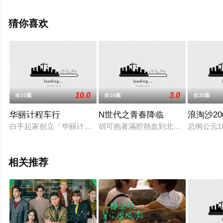
庆,罗子惟,宫美乐,王等演员精彩演绎的中国台湾电视剧，手
机免费观看高清未删减完整版电视剧全集就上西瓜影视，
猜你喜欢
更多相关信息可移步至豆瓣电视剧、电视猫或剧情网等平
台了解。
10.0
3.0
全10集
全16集
全30集
华丽计程车行
N世代之青春降临
浪淘沙20
白手起家创立「华丽计程车行」的老板陈源森（郭子乾 饰），个
胡可抱著滿腔熱血到北京發展卻遭受
总纲公元
相关推荐