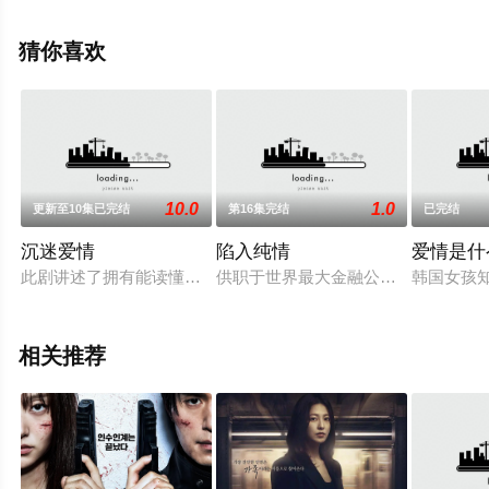
删减完整版电视剧全集就上西瓜影视，更多相关信息可移
步至豆瓣电视剧、电视猫或剧情网等平台了解。
猜你喜欢
10.0
1.0
更新至10集已完结
第16集完结
已完结
沉迷爱情
陷入纯情
爱情是什
此剧讲述了拥有能读懂他人心里想法超能力的男子和一个拥有双
供职于世界最大金融公司Gold Part
韩国女孩
相关推荐