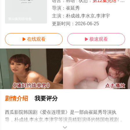
语言：
韩语
状态：
第12集完结
- 免费在线观看
导演：
崔延秀
主演：
朴成雄,李水京,李津宇
第12集完结/全集
更新时间：
2026-06-25
在线观看
极速观看


剧情介绍
我要评分
西瓜影院韩国剧《爱在连理里》是一部由崔延秀导演执
导，朴成雄,李水京,李津宇等演员精彩演绎的韩国电视剧，
大结局剧情已揭晓（第12集完结），手机免费观看高清未
