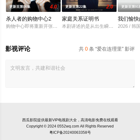
4.0
2.0
更新至第06集
更新至第22集
更新至第91
杀人者的购物中心2
家庭关系证明书
我们愉快
购物中心即将重新开张！郑进湾（李栋旭 饰）和郑智安（金慧峻
本剧讲述的是从出生瞬间开始就被打
2026 /
影视评论
共
0
条 “爱在连理里” 影评
西瓜影院
提供最新VIP电视剧大全，高清电影免费在线观看
Copyright © 2024 0552wq.com All Rights Reserved
粤ICP备20240063358号