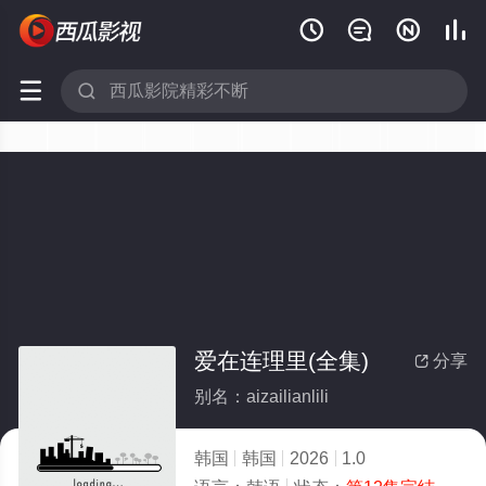






爱在连理里(全集)
分享

别名：aizailianlili
韩国
韩国
2026
1.0