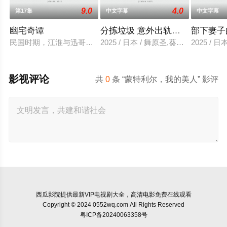
9.0
4.0
第17集
中文字幕
中文字幕
幽宅奇谭
分拣垃圾 意外出轨性爱
部下妻子
民国时期，江淮与迅哥组成说书班子，偶遇“白天人住屋，晚上鬼
2025 / 日本 / 舞原圣,葵悠太
2025 /
影视评论
共
0
条 “蒙特利尔，我的美人” 影评
西瓜影院
提供最新VIP电视剧大全，高清电影免费在线观看
Copyright © 2024 0552wq.com All Rights Reserved
粤ICP备20240063358号