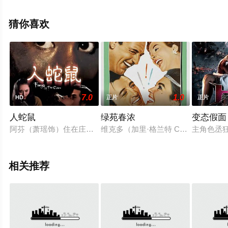
绎的法国 / 加拿大电影，手机免费观看高清未删减完整版电
影大全就上西瓜影视，更多相关信息可移步至豆瓣电影、
猜你喜欢
电视猫或剧情网等平台了解。
7.0
1.0
HD
正片
正片
人蛇鼠
绿苑春浓
变态假面
阿芬（萧瑶饰）住在庄家农场附近。农场独子庄士德（宗华饰）
维克多（加里·格兰特 Cary Gran
主角色丞
相关推荐