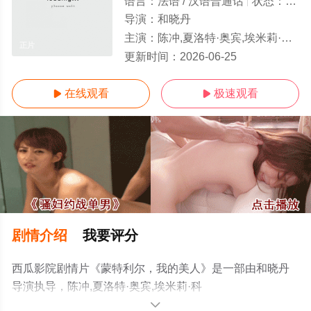
语言：
法语 / 汉语普通话
状态：
正片
导演：
和晓丹
主演：
陈冲,夏洛特·奥宾,埃米莉·科泰,John,Xu,Pei,Yao,Xu,Anzhe,Angelo,Zhang
正片
更新时间：
2026-06-25
在线观看
极速观看


剧情介绍
我要评分
西瓜影院剧情片《蒙特利尔，我的美人》是一部由和晓丹
导演执导，陈冲,夏洛特·奥宾,埃米莉·科
泰,John,Xu,Pei,Yao,Xu,Anzhe,Angelo,Zhang等演员精彩演
