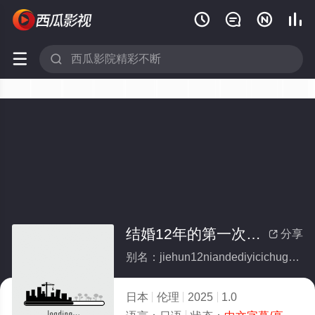






结婚12年的第一次出轨：纪子酱
分享

别名：jiehun12niandediyicichuguijizijiang
日本
伦理
2025
1.0