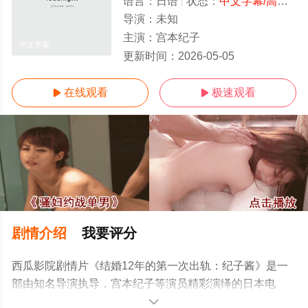
语言：
日语
状态：
中文字幕/高清
- 
导演：
未知
主演：
宫本纪子
中文字幕
更新时间：
2026-05-05
在线观看
极速观看


剧情介绍
我要评分
西瓜影院剧情片《结婚12年的第一次出轨：纪子酱》是一
部由知名导演执导，宫本纪子等演员精彩演绎的日本电
影，手机免费观看高清未删减完整版电影大全就上西瓜影
