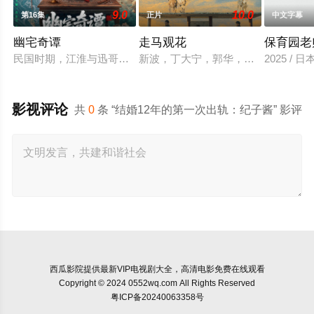
9.0
10.0
第16集
正片
中文字幕
幽宅奇谭
走马观花
保育园老
民国时期，江淮与迅哥组成说书班子，偶遇“白天人住屋，晚上鬼
新波，丁大宁，郭华，程一木他们毕
2025 / 
影视评论
共
0
条 “结婚12年的第一次出轨：纪子酱” 影评
西瓜影院
提供最新VIP电视剧大全，高清电影免费在线观看
Copyright © 2024 0552wq.com All Rights Reserved
粤ICP备20240063358号