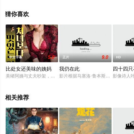
视，更多相关信息可移步至豆瓣电影、电视猫或剧情网等
平台了解。
猜你喜欢
5.0
9.0
中文字幕
正片
HD
比处女还美味的姨妈
我仍在此
四十四只
美绪阿姨与丈夫吵架，最终暂时住在圭介家。圭介暗恋着美绪，
影片根据马塞洛·鲁本斯·派瓦撰写的同
影像诗人
相关推荐