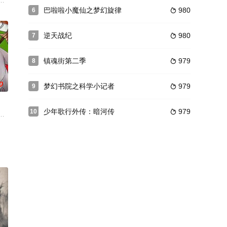
杀，自此再也无人庇佑，
而与很多第三世界的河马作伴，在基乐永生与喧哗上等的冷战
巴啦啦小魔仙之梦幻旋律
980
6

逆天战纪
980
7

镇魂街第二季
979
8

0
梦幻书院之科学小记者
979
9

少年歌行外传：暗河传
979
10

妹的时候被大胃王樊儿吃
这个世界里，各种各样的食材争奇斗艳、相互吐槽，以“遇见