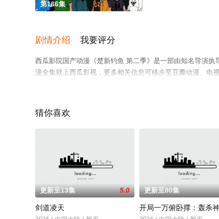
第166集
剧情介绍
我要评分
西瓜影院国产动漫《楚新钓鱼 第二季》是一部由知名导演执
漫全集就上西瓜影视，更多相关信息可移步至豆瓣动漫、电
猜你喜欢
更新至13集
5.0
更新至80集
剑道凌天
开局一万俯卧撑：轰杀