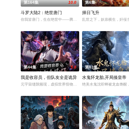
第164集
10.0
第6集
斗罗大陆2：绝世唐门
择日飞升
你我皆唐门，生在绝世中——腾讯视频《斗罗大陆绝世唐门》动
乱世之下，妖祟横生，奸佞
第44集
5.0
第83集
我是收容员，但队友全是诡异
水鬼怀龙胎,开局揍皇帝
元宇宙缝隙频现，虚拟世界怪物诡异偷渡现实，隐秘机构元宇宙
绝美水鬼沈听蝉被龙血馋醒