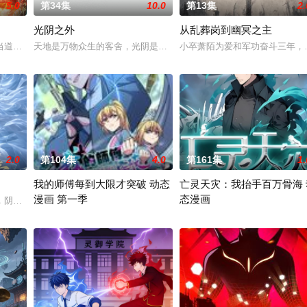
5.0
第34集
10.0
第13集
2.
光阴之外
从乱葬岗到幽冥之主
画正式启动！
当道。又值幽界入侵，人、幽两界势力荼毒人间，捕蛇者许应因看
天地是万物众生的客舍，光阴是古往今来的过客。苍天残面张开诡异
小卒萧陌为爱和军功奋斗三年，
2.0
第104集
4.0
第161集
1.
我的师傅每到大限才突破 动态
亡灵天灾：我抬手百万骨海 
漫画 第一季
态漫画
管理局肩负收容管控重任。楚
，阴差阳错修成人身,揣上龙种，暴揍皇帝一对熊猫眼后带球跑路
现代人徐凡穿越到修真界，喜提绝顶资质，天赋值爆表！然而坑爹的
全民转职时代来临，男主角魏逍