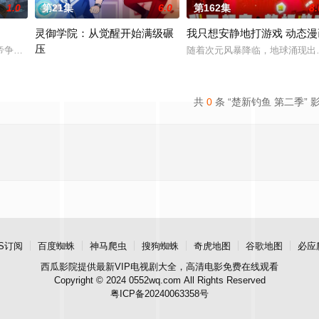
1.0
第21集
6.0
第162集
8.
灵御学院：从觉醒开始满级碾
我只想安静地打游戏 动态漫
压
帝争雄的玄幻大世界，无数神体天骄与生俱来便坐拥无上底蕴，角
随着次元风暴降临，地球涌现出
破败死寂的人间炼狱。 秩
当世人还在为觉醒普通灵技欣喜若狂时，主角在灵御学院的觉醒仪式
共
0
条 “楚新钓鱼 第二季” 
S订阅
百度蜘蛛
神马爬虫
搜狗蜘蛛
奇虎地图
谷歌地图
必应
西瓜影院
提供最新VIP电视剧大全，高清电影免费在线观看
Copyright © 2024 0552wq.com All Rights Reserved
粤ICP备20240063358号