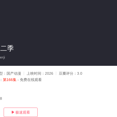
第二季
rji
型：
国产动漫
上映时间：
2026
豆瓣评分：
3.0
：
第166集
- 免费在线观看
08
极速观看
