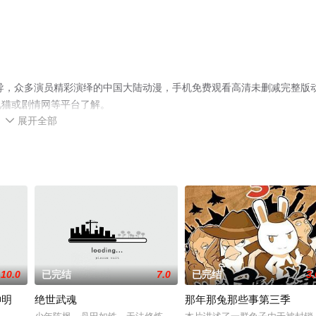
导，众多演员精彩演绎的中国大陆动漫，手机免费观看高清未删减完整版
视猫或剧情网等平台了解。
展开全部

10.0
已完结
7.0
已完结
3.
神明
绝世武魂
那年那兔那些事第三季