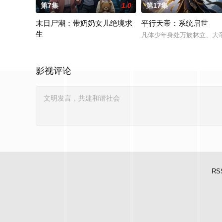
第7集
1.0
第17集
末日尸潮：带奶奶女儿绝境求
平行天帝：系统启世
生
凡体少年身处万族林立、大
血色末日骤然降临，病毒席卷全球，丧尸横行都市，繁华世界沦为
影视评论
RS