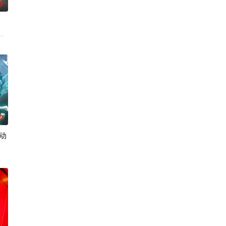
0
之眼，所视之处生灵涂炭
却被恋人柳莺儿与将军之子赵昊联手背叛，残忍杀害后抛尸乱
0
动
系统，却让他每到大限之
转职成为隐藏职业“亡灵召唤师”，开局一把破铁铲，抬手召