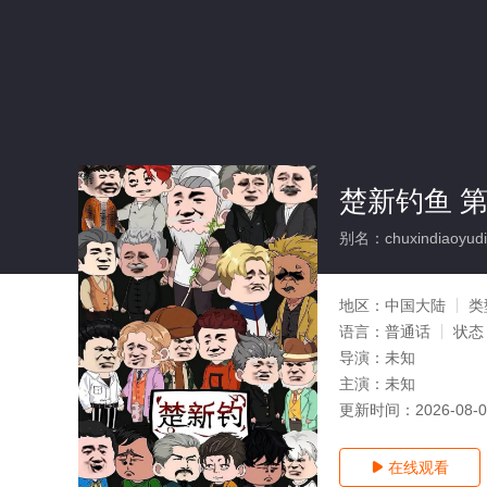
楚新钓鱼 
别名：chuxindiaoyudie
地区：
中国大陆
类
语言：
普通话
状态
导演：
未知
主演：
未知
更新时间：
2026-08-
在线观看
