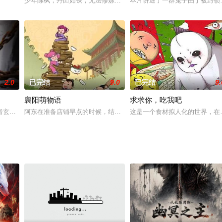
少年陈枫，丹田如铁，无法修炼。唯有恩师不弃，不想师父被强者击
本片讲述了一群兔子由于被封锁
2.0
已完结
9.0
已完结
9.
襄阳萌物语
求求你，吃我吧
生活，一起完成一场城市大冒
者玄奘似乎找到了解救世人的方法，传说玄奘法师为十世金禅转世
阿东在准备店铺早点的时候，结识了萌萌和樊儿两姐妹，在招待两姐
这是一个食材拟人化的世界，在