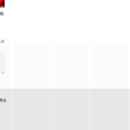
0
画
大量异次元领域，仙、佛、恶魔、天使、精灵等各种异次元生
上，直接解锁满级神级天
影评
爬虫