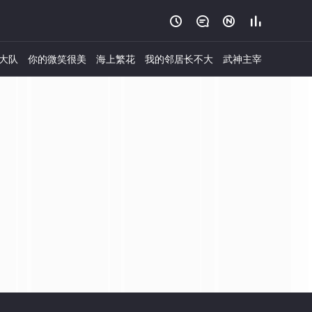




大队
你的微笑很美
海上繁花
我的邻居长不大
武神主宰