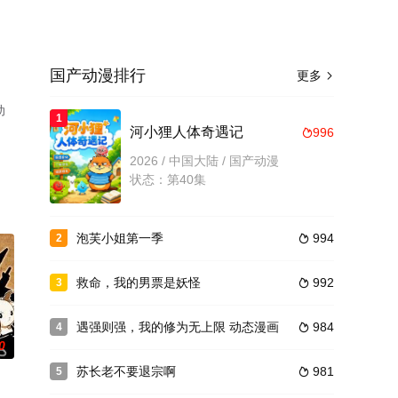
国产动漫排行
更多

动
1
河小狸人体奇遇记
996

2026 / 中国大陆 / 国产动漫
状态：第40集
泡芙小姐第一季
994
2

救命，我的男票是妖怪
992
3

遇强则强，我的修为无上限 动态漫画
984
4

0
苏长老不要退宗啊
981
5
