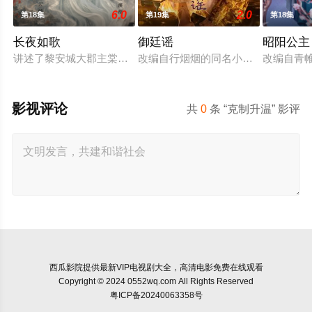
6.0
2.0
第18集
第19集
第18集
长夜如歌
御廷谣
昭阳公主
讲述了黎安城大郡主棠溪槿与烈云峥之间曲折动人的情感，以及
改编自行烟烟的同名小说。孟廷辉，
改编自青
影视评论
共
0
条 “克制升温” 影评
西瓜影院
提供最新VIP电视剧大全，高清电影免费在线观看
Copyright © 2024 0552wq.com All Rights Reserved
粤ICP备20240063358号