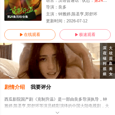
语言：
汉语普通话
状态：
第24集完结
导演：
良多
主演：
钟雅婷,陈圣亨,郑舒环
第24集完结/全集
更新时间：
2026-07-12
在线观看
极速观看


剧情介绍
我要评分
西瓜影院国产剧《克制升温》是一部由良多导演执导，钟
雅婷,陈圣亨,郑舒环等演员精彩演绎的中国大陆电视剧，大
结局剧情已揭晓（第24集完结），手机免费观看高清未删
