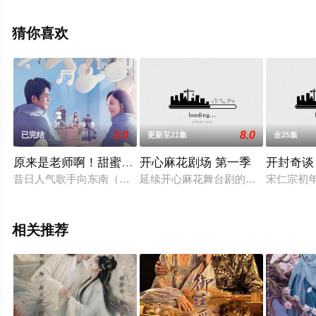
减完整版电视剧全集就上西瓜影视，更多相关信息可移步
至豆瓣电视剧、电视猫或剧情网等平台了解。
猜你喜欢
3.0
8.0
已完结
更新至21集
全25集
原来是老师啊！甜蜜精华版
开心麻花剧场 第一季
开封奇谈
昔日人气歌手向东南（陈学冬 饰）一朝落魄，潦倒之际接到真人
延续开心麻花舞台剧的爆笑喜剧风格
宋仁宗初
相关推荐