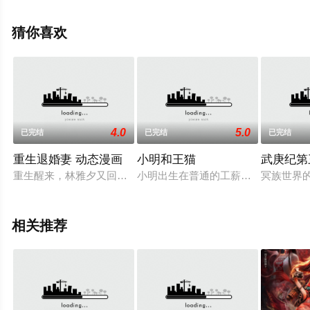
版动漫全集就上西瓜影视，更多相关信息可移步至豆瓣动
漫、电视猫或剧情网等平台了解。
猜你喜欢
4.0
5.0
已完结
已完结
已完结
重生退婚妻 动态漫画
小明和王猫
武庚纪第
重生醒来，林雅夕又回到车祸的前一小时，尝尽前世心酸悲凉的
小明出生在普通的工薪家庭，妈妈是
冥族世界
相关推荐