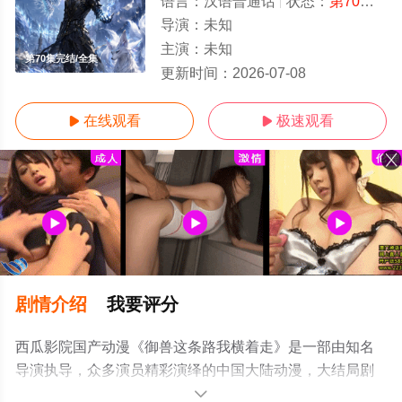
语言：
汉语普通话
状态：
第70集完结
导演：
未知
主演：
未知
第70集完结/全集
更新时间：
2026-07-08
在线观看
极速观看


剧情介绍
我要评分
西瓜影院国产动漫《御兽这条路我横着走》是一部由知名
导演执导，众多演员精彩演绎的中国大陆动漫，大结局剧
情已揭晓（第70集完结），手机免费观看高清未删减完整
