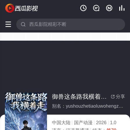






御兽这条路我横着走(全集)
分享

别名：yushouzhetiaoluwohengzhuozou
中国大陆
国产动漫
2026
1.0