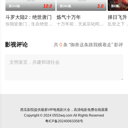
10.0
3.0
第164集
第366集
第6集
斗罗大陆2：绝世唐门
炼气十万年
择日飞升
你我皆唐门，生在绝世中——腾讯视频《斗罗大陆绝世唐门》动
十万年前，天岚宗叱咤修真界，宗内
乱世之下
影视评论
共
0
条 “御兽这条路我横着走” 影评
西瓜影院
提供最新VIP电视剧大全，高清电影免费在线观看
Copyright © 2024 0552wq.com All Rights Reserved
粤ICP备20240063358号