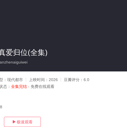
真爱归位(全集)
nzhenaiguiwei
型：
现代都市
上映时间：
2026
豆瓣评分：
6.0
状态：
全集完结
- 免费在线观看
08
极速观看
