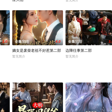
暂无简介
暂无简介
1.0
全集完结
4.0
全集完结
3.
嫡女是废柴老祖不好惹第二部
边陲往事第二部
暂无简介
暂无简介