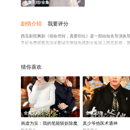
全集完结/全集
剧情介绍
我要评分
西瓜影院爽剧《宿命兜转，真爱归位》是一部由知名导演执
手机免费观看高清未删减完整版电视剧全集就上西瓜影视，
猜你喜欢
全集完结
7.0
全集完结
画虚为实：我的笔能斩妖除魔
真少爷他医术通神