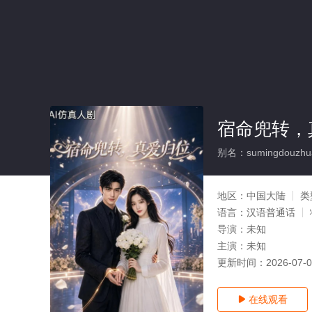
宿命兜转，
别名：sumingdouzhua
地区：
中国大陆
类
语言：
汉语普通话
导演：
未知
主演：
未知
更新时间：
2026-07-
在线观看
