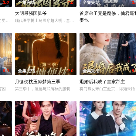
3.0
全集完结
4.0
全集完结
3.
大明最强国舅爷
首席弟子竟是魔修，仙君逼
娶他
，长期被家人冷落误解，遭假
向男友顾西洲求婚，却意外得知自己不过是他追求白月光的“恋爱
现代医学博士马辰穿越大明，意外从河中钓起奄奄一息的已故皇长孙
魔道之女沈昭奉命潜入青云剑宗
6.0
全集完结
2.0
全集完结
9.
月慵便枕玉凉梦第三季
退婚后我成了皇家郡主
卧底重任。可她满心只有美食
有困于后宫情爱，而是用生命最后的时光默默筹谋。她温柔接纳穿
第三季中，温意与武清秋的服装生意逐渐走上正轨，姐妹二人在互相
将门孤女宋白芷赴京，得知未婚