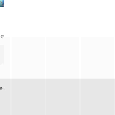
0
影评
爬虫