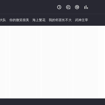




大队
你的微笑很美
海上繁花
我的邻居长不大
武神主宰