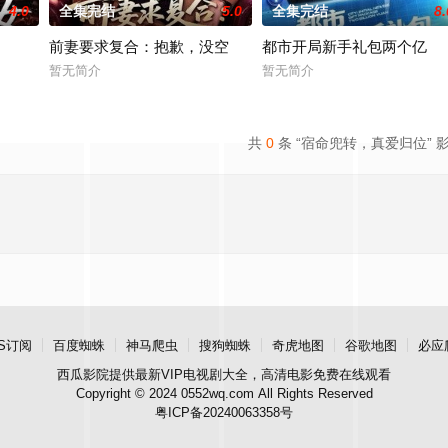
4.0
全集完结
5.0
全集完结
8.
前妻要求复合：抱歉，没空
都市开局新手礼包两个亿
暂无简介
暂无简介
给死对头？看似示弱避祸，实
共
0
条 “宿命兜转，真爱归位” 
S订阅
百度蜘蛛
神马爬虫
搜狗蜘蛛
奇虎地图
谷歌地图
必应
西瓜影院
提供最新VIP电视剧大全，高清电影免费在线观看
Copyright © 2024 0552wq.com All Rights Reserved
粤ICP备20240063358号