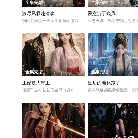
全集完结
4.0
全集完结
渡尽风霜赴清欢
爱意沉于晚风
镇国公府真千金顾卿夏自幼流落在外，归府后始终不被家人信任
相恋五年，温以宁满心筹备
全集完结
1.0
全集完结
王妃是大胃王
皇后的糖糕凉了
相府千金方若若天生胃口极好，被父亲送往敌国和亲，本是肩负
身患绝症的皇后虞徽音，没