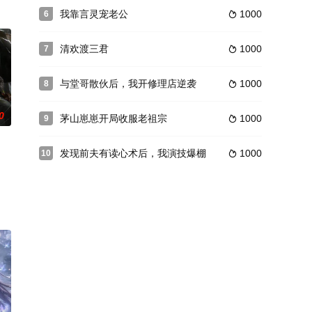
我靠言灵宠老公
1000
6

清欢渡三君
1000
7

与堂哥散伙后，我开修理店逆袭
1000
8

0
茅山崽崽开局收服老祖宗
1000
9

发现前夫有读心术后，我演技爆棚
1000
10
