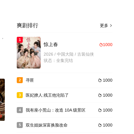
爽剧排行
更多

），
1
惊上春
1000

2026 / 中国大陆 / 古装仙侠
状态：全集完结
寻匪
1000
2

医妃撩人:残王他沦陷了
1000
3

我有座小荒山：改造 10A 级景区
1000
4

0
双生姐妹深富换脸改命
1000
5
