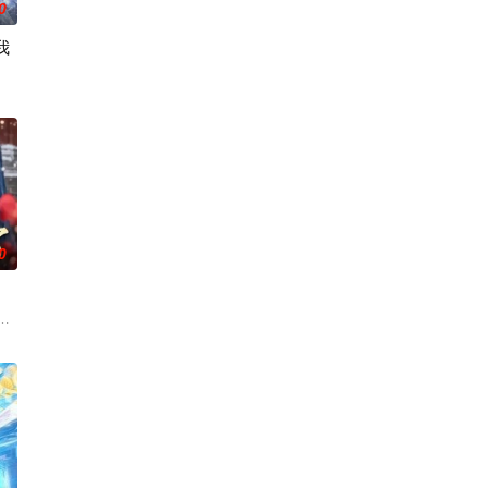
0
我
朱雄英。凭借高超医术将
卧底，原以为三月便可归乡，谁知一待便是二十三年。她勤恳
0
扶持中重新掌握人生主动
夫谢时景另有意中人，当即主动登门退婚，利落斩断婚约。她